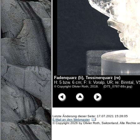
Fadenquarz (li), Tessinerquarz (re)
H: 5 bzw. 6 cm; F: li: Voralp, UR; re: Binntal
© Copyright Olivier Roth, 2018. (D75_0787-88x.jpg)
Letzte Änderung dieser Seite: 17.07.2021 15:28:05
E-Mail an den Webmaster
© Copyright 2026 by Olivier Roth, Switzerland. Alle Rechte v