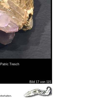
Patric Tresch
Bild 17 von 115
orbehalten.