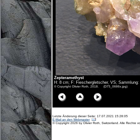
Zepteramethyst
H: 8 cm; F: Fieschergletscher, VS; Sammlung: 
© Copyright Olivier Roth, 2018. (D75_0686x.jpg)
Letzte Änderung dieser Seite: 17.07.2021 15:28:05
E-Mail an den Webmaster
© Copyright 2026 by Olivier Roth, Switzerland. Alle Rechte v