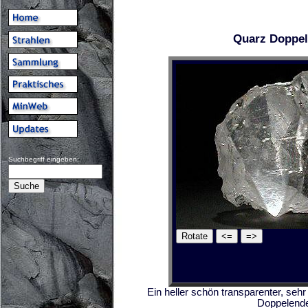
Quarz Doppel
Suchbegriff eingeben:
Ein heller schön transparenter, seh
Doppelend