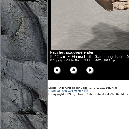
Rauchquarzdoppelender
B: 12 cm; F: Grimsel, BE; Sammlung: Hans-Jö
© Copyright Olivier Roth, 2021. (NZ6_9614x.jpg)
Letzte Änderung dieser Seite: 17.07.2021 16:14:38
E-Mail an den Webmaster
© Copyright 2026 by Olivier Roth, Switzerland. Alle Rechte v