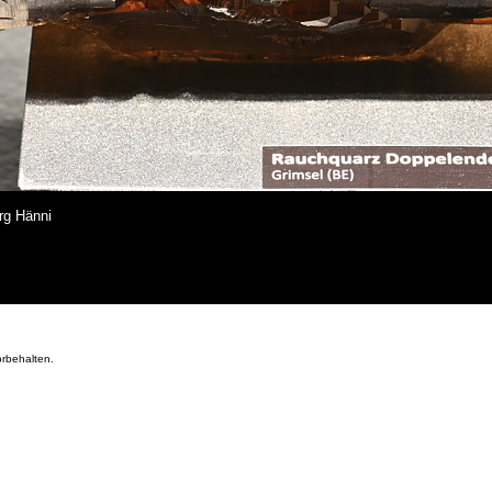
rg Hänni
orbehalten.