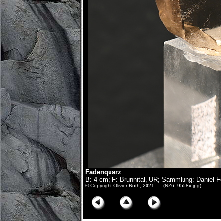
Fadenquarz
B: 4 cm; F: Brunnital, UR; Sammlung: Daniel F
© Copyright Olivier Roth, 2021. (NZ6_9558x.jpg)