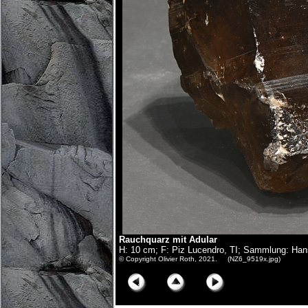
Rauchquarz mit Adular
H: 10 cm; F: Piz Lucendro, TI; Sammlung: Hansr
© Copyright Olivier Roth, 2021. (NZ6_9519x.jpg)