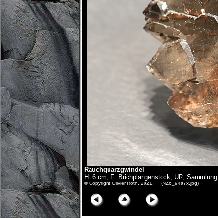
Rauchquarzgwindel
H: 6 cm; F: Brichplangenstock, UR; Sammlung: 
© Copyright Olivier Roth, 2021. (NZ6_9487x.jpg)