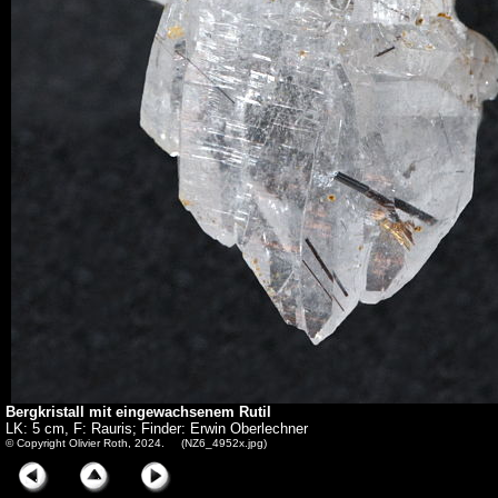
Bergkristall mit eingewachsenem Rutil
LK: 5 cm, F: Rauris; Finder: Erwin Oberlechner
© Copyright Olivier Roth, 2024. (NZ6_4952x.jpg)