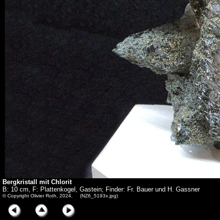
Bergkristall mit Chlorit
B: 10 cm, F: Plattenkogel, Gastein; Finder: Fr. Bauer und H. Gassner
© Copyright Olivier Roth, 2024. (NZ6_5193x.jpg)