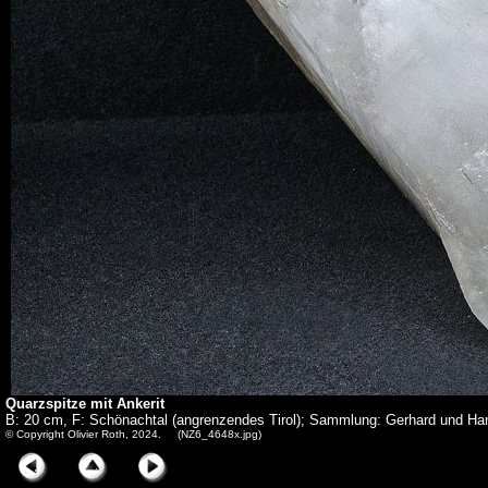
Quarzspitze mit Ankerit
B: 20 cm, F: Schönachtal (angrenzendes Tirol); Sammlung: Gerhard und Ha
© Copyright Olivier Roth, 2024. (NZ6_4648x.jpg)