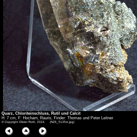
Quarz, Chloriteinschluss, Rutil und Calcit
H: 7 cm, F: Hocharn, Rauris; Finder: Thomas und Peter Leitner
© Copyright Olivier Roth, 2024. (NZ6_5135xt.jpg)