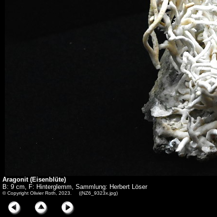
Aragonit (Eisenblüte)
B: 9 cm, F: Hinterglemm, Sammlung: Herbert Löser
© Copyright Olivier Roth, 2023. ((NZ6_9323x.jpg)