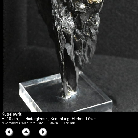
Kugelpyrit
H: 10 cm, F: Hinterglemm, Sammlung: Herbert Löser
© Copyright Olivier Roth, 2023. ((NZ6_9317x.jpg)