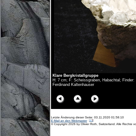
Klare Bergkristallgruppe
H: 7 cm; F: Scheissgraben, Habachtal; Finder: F
Ferdinand Kaltenhauser
© Copyright Olivier Roth, 2017. (D75_5988x.jpg)
Letzte Änderung dieser Seite: 03.11.2020 01:58:10
E-Mail an den Webmaster
© Copyright 2026 by Olivier Roth, Switzerland. Alle Rechte v