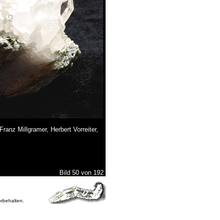
ranz Millgramer, Herbert Vorreiter,
Bild 50 von 192
orbehalten.