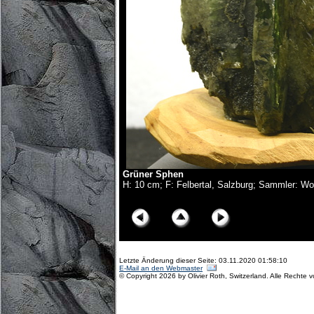
Grüner Sphen
H: 10 cm; F: Felbertal, Salzburg; Sammler: Wo
© Copyright Olivier Roth, 2017. (D75_6325x.jpg)
Letzte Änderung dieser Seite: 03.11.2020 01:58:10
E-Mail an den Webmaster
© Copyright 2026 by Olivier Roth, Switzerland. Alle Rechte 