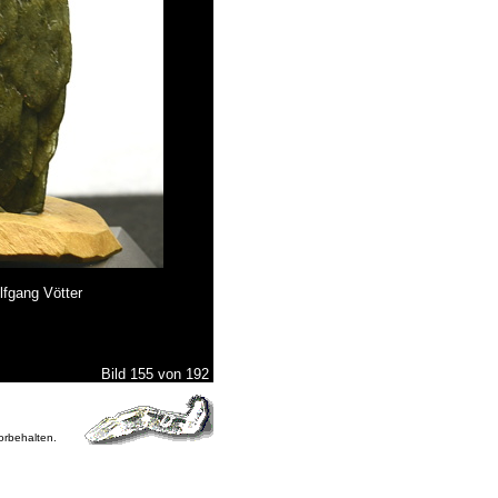
lfgang Vötter
Bild 155 von 192
vorbehalten.