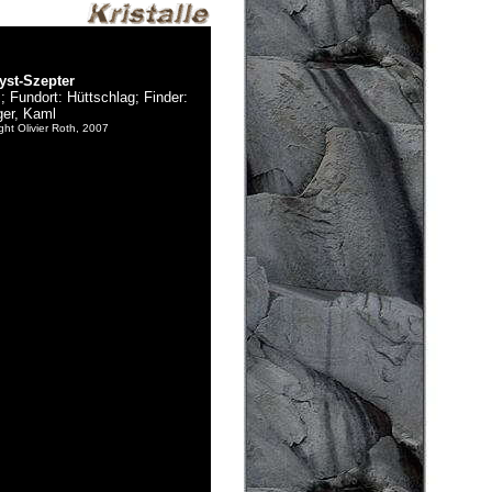
st-Szepter
; Fundort: Hüttschlag; Finder:
ger, Kaml
ght Olivier Roth, 2007