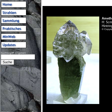
Amethy
H: 5cm
Hintrin
© Copyri
Suchbegriff eingeben: