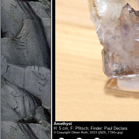
Amethyst
H: 5 cm; F: Pfitsch; Finder: Paul Declara
© Copyright Olivier Roth, 2023 ((NZ6_7790x.jpg)