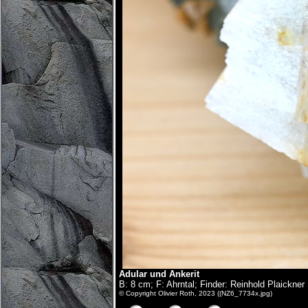
Adular und Ankerit
B: 8 cm; F: Ahrntal; Finder: Reinhold Plaickner
© Copyright Olivier Roth, 2023 ((NZ6_7734x.jpg)