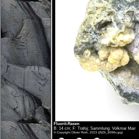
Fluorit-Rasen
B: 14 cm; F: Trafoj; Sammlung: Volkmar Mair
© Copyright Olivier Roth, 2023 ((NZ6_8098x.jpg)