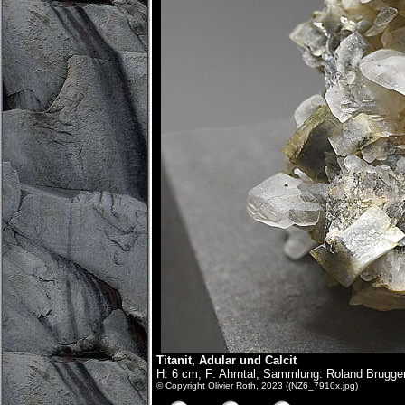
Titanit, Adular und Calcit
H: 6 cm; F: Ahrntal; Sammlung: Roland Brugge
© Copyright Olivier Roth, 2023 ((NZ6_7910x.jpg)