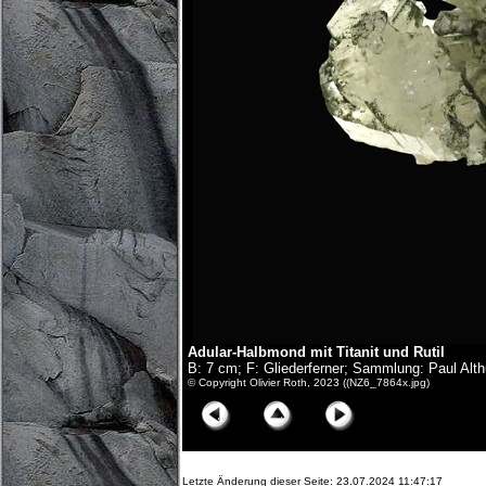
Adular-Halbmond mit Titanit und Rutil
B: 7 cm; F: Gliederferner; Sammlung: Paul Alt
© Copyright Olivier Roth, 2023 ((NZ6_7864x.jpg)
Letzte Änderung dieser Seite: 23.07.2024 11:47:17