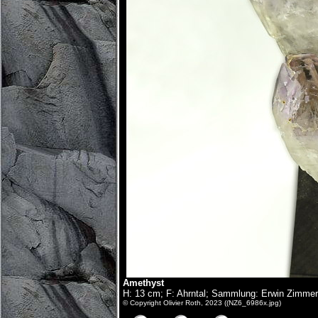
Amethyst
H: 13 cm; F: Ahrntal; Sammlung: Erwin Zimmer
© Copyright Olivier Roth, 2023 ((NZ6_6986x.jpg)