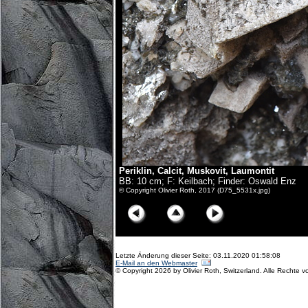
Periklin, Calcit, Muskovit, Laumontit
BB: 10 cm; F: Keilbach; Finder: Oswald Enz
© Copyright Olivier Roth, 2017 (D75_5531x.jpg)
Letzte Änderung dieser Seite: 03.11.2020 01:58:08
E-Mail an den Webmaster
© Copyright 2026 by Olivier Roth, Switzerland. Alle Rechte v