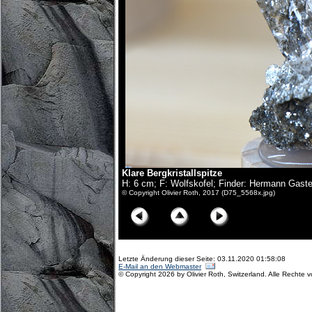
Klare Bergkristallspitze
H: 6 cm; F: Wolfskofel; Finder: Hermann Gaste
© Copyright Olivier Roth, 2017 (D75_5568x.jpg)
Letzte Änderung dieser Seite: 03.11.2020 01:58:08
E-Mail an den Webmaster
© Copyright 2026 by Olivier Roth, Switzerland. Alle Rechte 