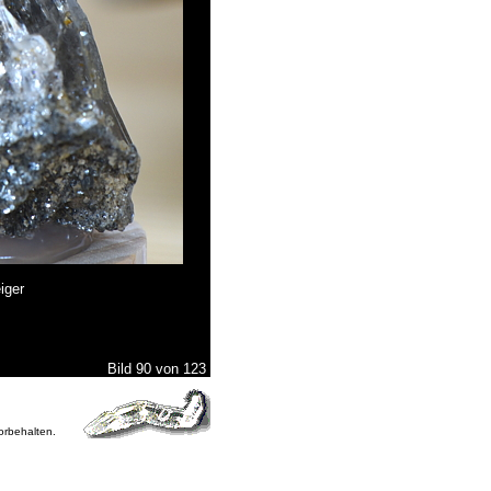
iger
Bild 90 von 123
vorbehalten.