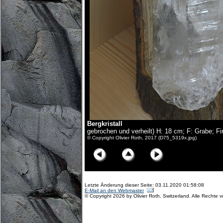
Bergkristall
gebrochen und verheilt) H: 18 cm; F: Grabe; F
© Copyright Olivier Roth, 2017 (D75_5319x.jpg)
Letzte Änderung dieser Seite: 03.11.2020 01:58:08
E-Mail an den Webmaster
© Copyright 2026 by Olivier Roth, Switzerland. Alle Rechte 