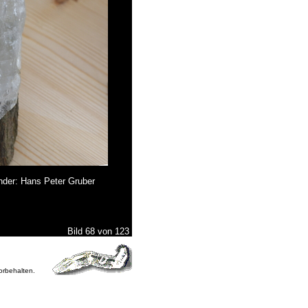
inder: Hans Peter Gruber
Bild 68 von 123
vorbehalten.