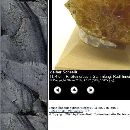
gelber Scheelit
H: 4 cm; F: Steinerbach; Sammlung: Rudl Inner
© Copyright Olivier Roth, 2017 (D75_5607x.jpg)
Letzte Änderung dieser Seite: 03.11.2020 01:58:08
E-Mail an den Webmaster
© Copyright 2026 by Olivier Roth, Switzerland. Alle Rechte v