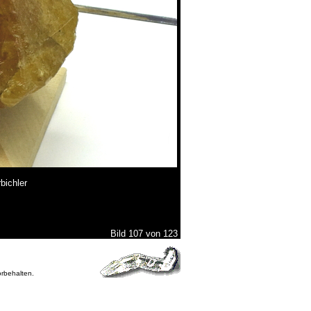
bichler
Bild 107 von 123
orbehalten.