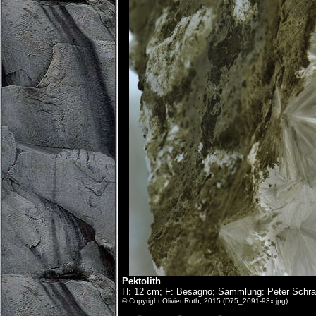
Pektolith
H: 12 cm; F: Besagno; Sammlung: Peter Schra
© Copyright Olivier Roth, 2015 (D75_2691-93x.jpg)