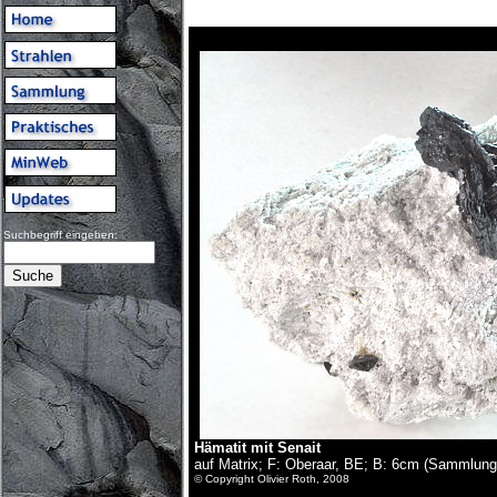
Suchbegriff eingeben:
Hämatit mit Senait
auf Matrix; F: Oberaar, BE; B: 6cm (Sammlung
© Copyright Olivier Roth, 2008