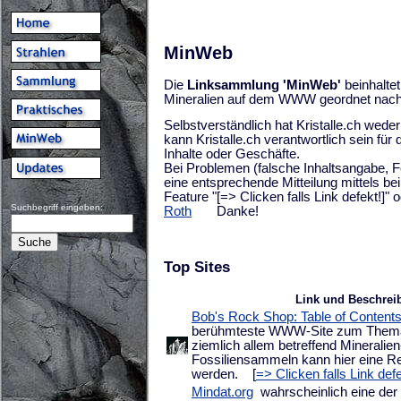
MinWeb
Die
Linksammlung 'MinWeb'
beinhaltet
Mineralien auf dem WWW geordnet nach
Selbstverständlich hat Kristalle.ch weder
kann Kristalle.ch verantwortlich sein für 
Inhalte oder Geschäfte.
Bei Problemen (falsche Inhaltsangabe, Fe
eine entsprechende Mitteilung mittels b
Feature "[=> Clicken falls Link defekt!]" 
Suchbegriff eingeben:
Roth
Danke!
Top Sites
Link und Beschrei
Bob's Rock Shop: Table of Content
berühmteste WWW-Site zum Thema 
ziemlich allem betreffend Mineralien
Fossiliensammeln kann hier eine R
werden.
[
=> Clicken falls Link defe
Mindat.org
wahrscheinlich eine der