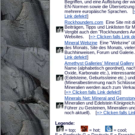
Begriffen, und eine Auflistung der w
EN-Normen sowie die Übersetzung v
mehrere europäische Sprachen.
[
Link defekt!
]
Rockhounders.com
Eine Site mit di
Beiträgen, Tipps und Linklisten für 
Vergibt auch den "Rockhounders Aw
Websites.
[
=> Clicken falls Link de
Mineral Webzine
Eine "Webzine" übe
des Monats, Site des Monats, vielen 
Buchhinweisen, Forum und Galeri
Link defekt!
]
Amethyst Galleries' Mineral Gallery
Name (alphabetisch geordnet), nac
Oxide, Karbonate etc.), interessan
(Edelsteine, Geburtssteine etc.) und
(Mineralbestimmung nach Schlüssel
Mineralien werden auch zum Verk
[
=> Clicken falls Link defekt!
]
Minerals Net: Mineral and Gemsto
Mineralien und Edelstein Königreich.
Führer zu Gesteinen, Mineralien un
noch aktuell).
[
=> Clicken falls Lin
Legende:
= top;
= hot;
= cool;
E = Englisch; G = Deutsch; F = Französis