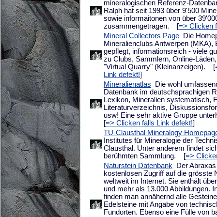
mineralogischen Referenz-Datenbank
Ralph hat seit 1993 über 9'500 Mi
sowie informaitonen von über 39'00
zusammengetragen.
[
=> Clicken f
Mineral Collectors Page
Die Homep
Mineralienclubs Antwerpen (MKA), B
gepflegt, informationsreich - viele gu
zu Clubs, Sammlern, Online-Läden, 
"Virtual Quarry" (Kleinanzeigen).
[
Link defekt!
]
Mineralienatlas
Die wohl umfassend
Datenbank im deutschsprachigen R
Lexikon, Mineralien systematisch, F
Literaturverzeichnis, Diskussionsfo
usw! Eine sehr aktive Gruppe unter
[
=> Clicken falls Link defekt!
]
TU-Clausthal Mineralogy Homepag
Institutes für Mineralogie der Techn
Clausthal. Unter anderem findet sich
berühmten Sammlung.
[
=> Clicken
Naturstein Datenbank
Der Abraxas V
kostenlosen Zugriff auf die grösste
weltweit im Internet. Sie enthält üb
und mehr als 13.000 Abbildungen. I
finden man annähernd alle Gesteine
Edelsteine mit Angabe von technis
Fundorten. Ebenso eine Fülle von 