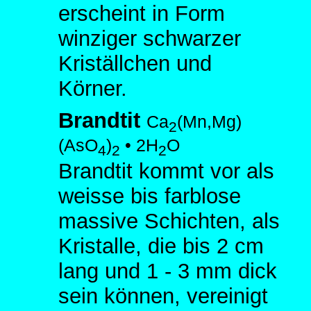
erscheint in Form
winziger schwarzer
Kriställchen und
Körner.
Brandtit
Ca
(Mn,Mg)
2
(AsO
)
•
2H
O
4
2
2
Brandtit kommt vor als
weisse bis farblose
massive Schichten, als
Kristalle, die bis 2 cm
lang und 1 - 3 mm dick
sein können, vereinigt