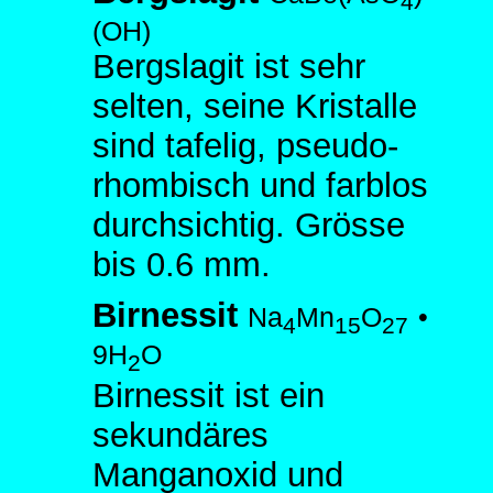
4
(OH)
Bergslagit ist sehr
selten, seine Kristalle
sind tafelig, pseudo-
rhombisch und farblos
durchsichtig. Grösse
bis 0.6 mm.
Birnessit
Na
Mn
O
•
4
15
27
9H
O
2
Birnessit ist ein
sekundäres
Manganoxid und