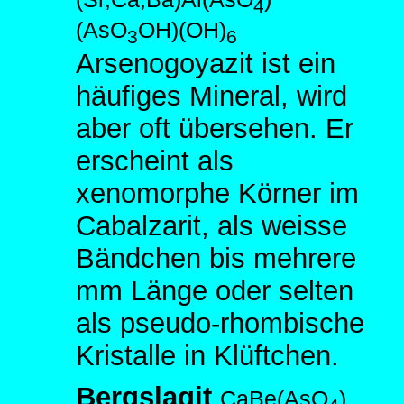
4
(AsO
OH)(OH)
3
6
Arsenogoyazit ist ein
häufiges Mineral, wird
aber oft übersehen. Er
erscheint als
xenomorphe Körner im
Cabalzarit, als weisse
Bändchen bis mehrere
mm Länge oder selten
als pseudo-rhombische
Kristalle in Klüftchen.
Bergslagit
CaBe(AsO
)