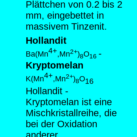
Plättchen von 0.2 bis 2
mm, eingebettet in
massivem Tinzenit.
Hollandit
4+
2+
-
Ba(Mn
,Mn
)
O
8
16
Kryptomelan
4+
2+
K(Mn
,Mn
)
O
16
8
Hollandit -
Kryptomelan ist eine
Mischkristallreihe, die
bei der Oxidation
anderer