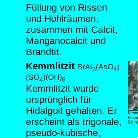
Füllung von Rissen
und Hohlräumen,
zusammen mit Calcit,
Manganocalcit und
Brandtit.
Kemmlitzit
SrAl
(AsO
)
3
4
(SO
)(OH)
4
6
Kemmlitzit wurde
ursprünglich für
Hidalgoit gehalten. Er
Kemml
Fremd
erscheint als trigonale,
0.8 
pseudo-kubische,