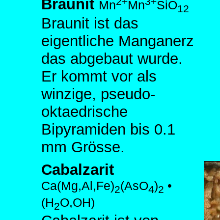
2+
3+
Braunit
Mn
Mn
SiO
12
Braunit ist das
eigentliche Manganerz
das abgebaut wurde.
Er kommt vor als
winzige, pseudo-
oktaedrische
Bipyramiden bis 0.1
mm Grösse.
Cabalzarit
Ca(Mg,Al,Fe)
(AsO
)
•
2
4
2
(H
O,OH)
2