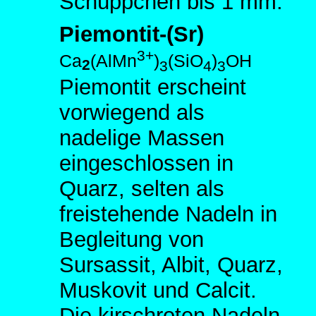
Schüppchen bis 1 mm.
Piemontit-(Sr)
3+
Ca
(AlMn
)
(SiO
)
OH
2
3
4
3
Piemontit erscheint
vorwiegend als
nadelige Massen
eingeschlossen in
Quarz, selten als
freistehende Nadeln in
Begleitung von
Sursassit, Albit, Quarz,
Muskovit und Calcit.
Die kirschroten Nadeln