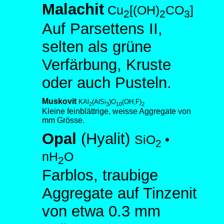
Malachit
Cu
[(OH)
CO
]
2
2
3
Auf Parsettens II,
selten als grüne
Verfärbung, Kruste
oder auch Pusteln.
Muskovit
KAl
(AlSi
)O
(OH,F)
2
3
10
2
Kleine feinblättrige, weisse Aggregate von
mm Grösse.
Opal
(Hyalit)
SiO
•
2
nH
O
2
Farblos, traubige
Aggregate auf Tinzenit
von etwa 0.3 mm