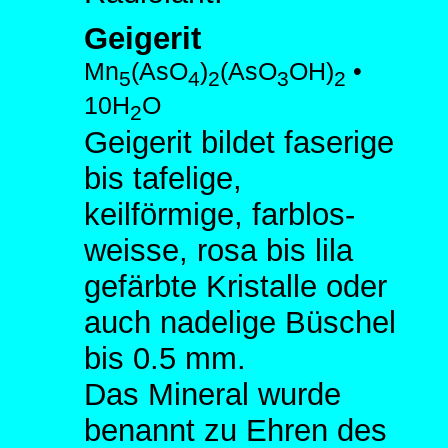
Geigerit
Mn
(AsO
)
(AsO
OH)
•
5
4
2
3
2
10H
O
2
Geigerit bildet faserige
bis tafelige,
keilförmige, farblos-
weisse, rosa bis lila
gefärbte Kristalle oder
auch nadelige Büschel
bis 0.5 mm.
Das Mineral wurde
benannt zu Ehren des