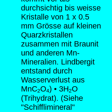
durchsichtig bis weisse
Kristalle von 1 x 0.5
mm Grösse auf kleinen
Quarzkristallen
zusammen mit Braunit
und anderen Mn-
Mineralien. Lindbergit
entstand durch
Wasserverlust aus
MnC
O
) • 3H
O
2
4
2
(Trihydrat). (Siehe
"Schifflimineral"