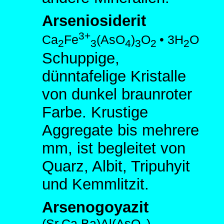
Arseniosiderit
3+
Ca
Fe
(AsO
)
O
•
3H
O
2
3
4
3
2
2
Schuppige,
dünntafelige Kristalle
von dunkel braunroter
Farbe. Krustige
Aggregate bis mehrere
mm, ist begleitet von
Quarz, Albit, Tripuhyit
und Kemmlitzit.
Arsenogoyazit
(Sr,Ca,Ba)Al(AsO
)