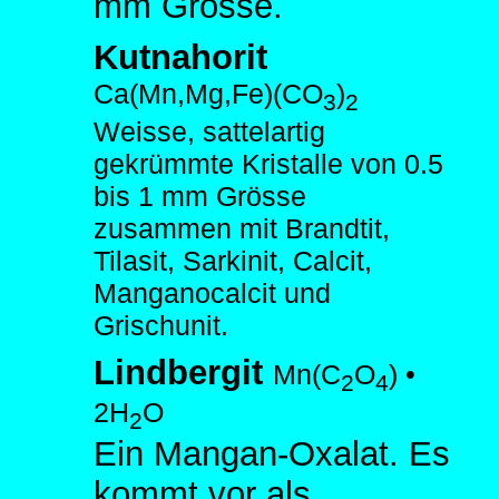
mm Grösse.
Kutnahorit
Ca(Mn,Mg,Fe)(CO
)
3
2
Weisse, sattelartig
gekrümmte Kristalle von 0.5
bis 1 mm Grösse
zusammen mit Brandtit,
Tilasit, Sarkinit, Calcit,
Manganocalcit und
Grischunit.
Lindbergit
Mn(C
O
) •
2
4
2H
O
2
Ein Mangan-Oxalat. Es
kommt vor als