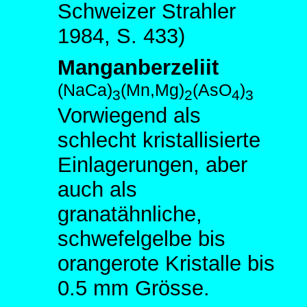
Schweizer Strahler
1984, S. 433)
Manganberzeliit
(NaCa)
(Mn,Mg)
(AsO
)
3
2
4
3
Vorwiegend als
schlecht kristallisierte
Einlagerungen, aber
auch als
granatähnliche,
schwefelgelbe bis
orangerote Kristalle bis
0.5 mm Grösse.