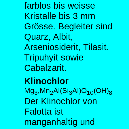
farblos bis weisse
Kristalle bis 3 mm
Grösse. Begleiter sind
Quarz, Albit,
Arseniosiderit, Tilasit,
Tripuhyit sowie
Cabalzarit.
Klinochlor
Mg
,Mn
Al(Si
Al)O
(OH)
3
2
3
10
8
Der Klinochlor von
Falotta ist
manganhaltig und