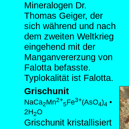
Mineralogen Dr.
Thomas Geiger, der
sich während und nach
dem zweiten Weltkrieg
eingehend mit der
Manganvererzung von
Falotta befasste.
Typlokalität ist Falotta.
Grischunit
2+
3+
NaCa
Mn
Fe
(AsO
)
•
2
5
4
4
2H
O
2
Grischunit kristallisiert