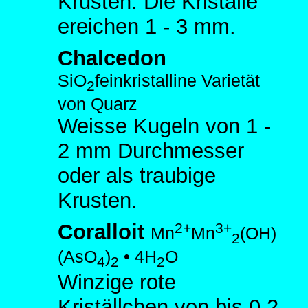
Krusten. Die Kristalle
ereichen 1 - 3 mm.
Chalcedon
SiO
feinkristalline Varietät
2
von Quarz
Weisse Kugeln von 1 -
2 mm Durchmesser
oder als traubige
Krusten.
2+
3+
Coralloit
Mn
Mn
(OH)
2
(AsO
)
• 4H
O
4
2
2
Winzige rote
Kriställchen von bis 0.2