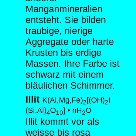
Manganmineralien
entsteht. Sie bilden
traubige, nierige
Aggregate oder harte
Krusten bis erdige
Massen. Ihre Farbe ist
schwarz mit einem
bläulichen Schimmer.
Illit
K(Al,Mg,Fe)
[(OH)
I
2
2
(Si,Al)
O
] • nH
O
4
10
2
Illit kommt vor als
weisse bis rosa