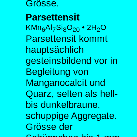
Grösse.
Parsettensit
KMn
Al
Si
O
• 2H
O
6
7
8
20
2
Parsettensit kommt
hauptsächlich
gesteinsbildend vor in
Begleitung von
Manganocalcit und
Quarz, selten als hell-
bis dunkelbraune,
schuppige Aggregate.
Grösse der