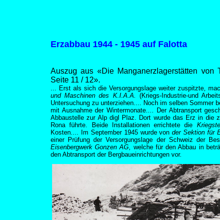
Erzabbau 1944 - 1945 auf Falotta
Auszug aus «Die Manganerzlagerstätten von T
Seite 11 / 12».
... Erst als sich die Versorgungslage weiter zuspitzte, 
und Maschinen des K.I.A.A.
(Kriegs-Industrie-und Arbe
Untersuchung zu unterziehen.... Noch im selben Sommer be
mit Ausnahme der Wintermonate.... Der Abtransport gesch
Abbaustelle zur Alp digl Plaz. Dort wurde das Erz in die 
Rona führte. Beide Installationen errichtete die
Kriegst
Kosten.... Im September 1945 wurde von
der Sektion für
einer Prüfung der Versorgungslage der Schweiz der Bes
Eisenbergwerk Gonzen AG
, welche für den Abbau in betr
den Abtransport der Bergbaueinrichtungen vor.