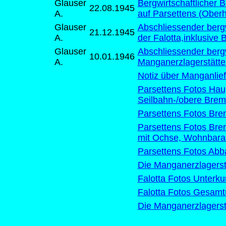
Glauser
Bergwirtschaftlicher
22.08.1945
A.
auf Parsettens (Oberh
Glauser
Abschliessender berg
21.12.1945
A.
der Falotta,inklusive
Glauser
Abschliessender bergw
10.01.1946
A.
Manganerzlagerstätte 
Notiz über Manganlie
Parsettens Fotos Hau
Seilbahn-/obere Brem
Parsettens Fotos Bre
Parsettens Fotos Bre
mit Ochse, Wohnbara
Parsettens Fotos Abb
Die Manganerzlagerstä
Falotta Fotos Unterku
Falotta Fotos Gesamt
Die Manganerzlagerstä